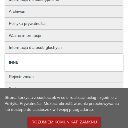
Archiwum
Polityka prywatności
Ważne informacje
Informacja dla osób głuchych
INNE
Rejestr zmian
Status sprawy
Strona korzysta z ciasteczek w celu realizacji usług i zgodnie z
Rejestry
Polityką Prywatności. Możesz określić warunki przechowywania
lub dostępu do ciasteczek w Twojej przeglądarce.
Newsletter
ROZUMIEM KOMUNIKAT, ZAMKNIJ
Liczba odwiedzin:
699607