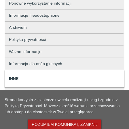
Ponowne wykorzystanie informacji
Informacje nieudostępnione
Archiwum
Polityka prywatności
Ważne informacje
Informacja dla osób głuchych
INNE
Rejestr zmian
Strona korzysta z ciasteczek w celu realizacji usług i zgodnie z
Status sprawy
Polityką Prywatności. Możesz określić warunki przechowywania
lub dostępu do ciasteczek w Twojej przeglądarce.
Rejestry
ROZUMIEM KOMUNIKAT, ZAMKNIJ